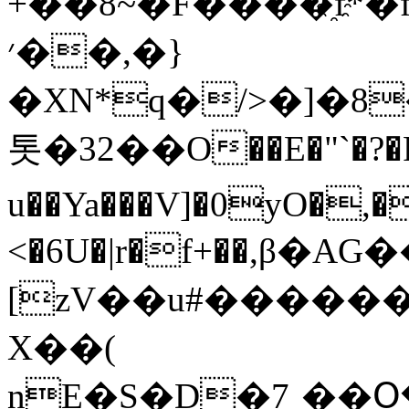
+��8~�F����҈f*
׳��,�}
�XN*q�/>�]�
톳�32��O��E�"`�?�
u��Ya���V]�0yO�,
<�6U�|r�f+��,β�A
[zV��u#������
X��(
nE�S�D�7˰��Օ