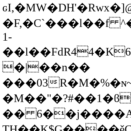
ԍI,�MW�DH'�Rwx�
�F,�C`���l��f ^��ھ*��a��U�����>lfgW�jC��Cl�G%��x���a#�etKi���@/
1-
��l��FdR44�K6
�|��n��
���03R�M�%�ɴ~!F����2p
�M��"�?#��1�ϐڦ,4�t,v �of� �-
�� 6��j����A
TH��K$G����ěC