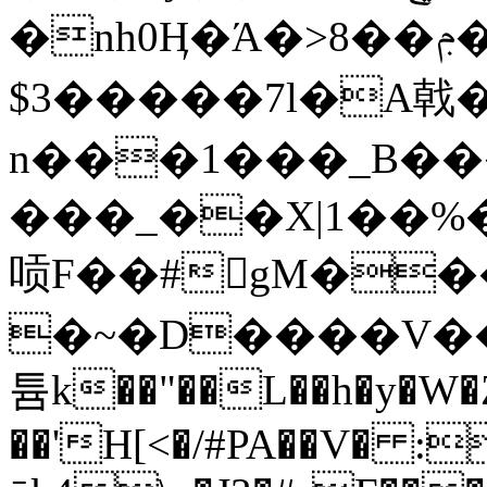
�nh0Ӊ�Ά�>8��ݦ����疏
$3�����7l�A戟�
n���1���_B�
���_��X|1��%�
唝F��#𠅕gM�
�~�D����V��ѾeG޽�>���Q���Ǎ8\�o*���PK��7��8s�Q������d��R��9xA��M
튬k��"��L��h�y�W�Z
��'H[<�/#PA��V� :