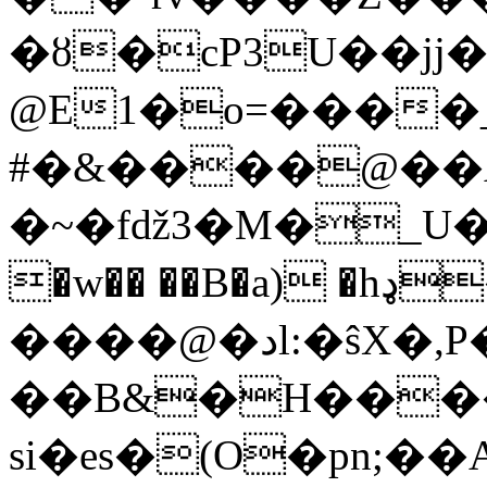
�ȣ�cP3U��jj�
@E1�o=����_�^0� �Ic����z�Ȏ�
#�&����@��
�~�fǆ3�M�_U�ψ
�w�� ��B�a) �hډ�T
����@�دl:�ŝX�,P�ʔ�^�4be X&�9!
��B&�H����
si�es�(O�pn;�