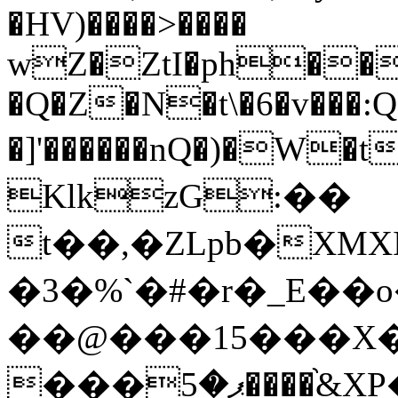
�HV)����>����
wZ�ZtI�ph��
�Q�Z�N�t\�6�v���:Q
�]'������nQ�)�W
KlkzG:��
t��,�ZLpb�XM
�3�%`�#�r�_E��o
��@���15���X�:
���ޕ�5����֨&XP��