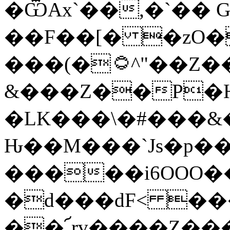
�ѾAx`��,�`�� 
��F��[� �zO�
���(�۝^"��Z��\�]����>΂�ԄV��S��
&���Z��P�H|
�LK���\�#���&���m�ˣ�0
Ԋ��M���`Js�p��
�����i6OOO
�d���dF< ���Υ��
��՜rv����Z��