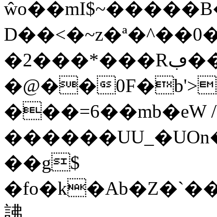
ŵo��mI$~�����B��ߥ�JhS�-1��>��H����0���{w)r�<�bo�%tBxě)rԓg%���Ԥ�
D��<�~z�ª�^��
�2���*���Rڢ�� B��߿z������%��i���^/
�@��0F�b'>
���=6��mb�eW 
������UU_�UOn
��g$
�fo�k�Ab�Z�`�
䛍