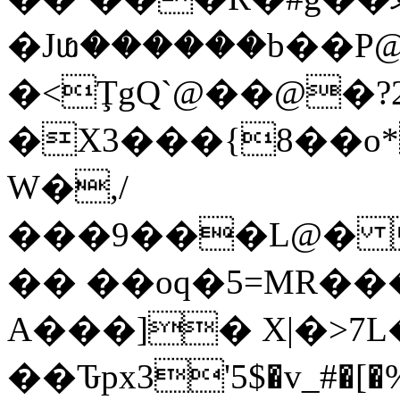
�Jᥚ������b��P@
�<ŢgQ`@��@�?2
W�,/
���9���L@� 
�� ��oq�5=MR�
A���]� X|�>7
��Ԏpx3'5$�v_#�[�%66U