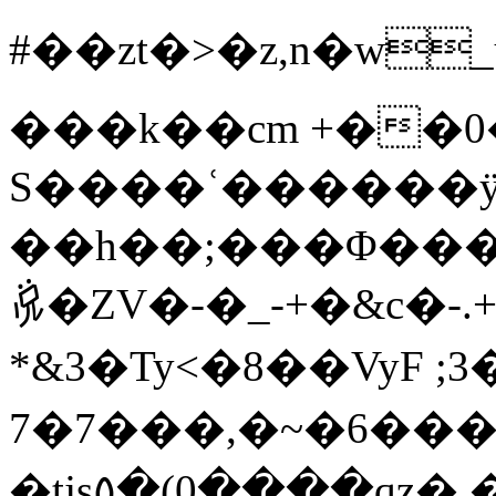
#��zt�>�z,n�w_u�v;bb�B_1�5�5��u�v؄��K��
���k��cm +��0
S����ʿ������
��h��;���Φ��
𛊱�ZV�-�_-+�&c�-.
*&3�Ty<�8��VyF ;3�
7�7���,� ~�6���
�tjs٥�(0����qz� ��)ἅES�� M}