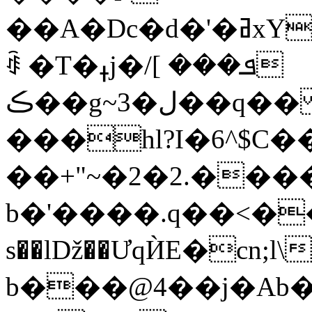
��A�Dc�d�'�ߥxY����J̈���3���ڟ+*�����
ꂺ �T�ߪj�ܦ��� ]/
��ڪg~3�ل��q�� \�+FO��ve+W߽�"�Vr-
���hl?I�6^$C�
��+"~�2�2.���
b�'����.q��<��a
s��lǅ��ƯqЍE�cn
b���@4��j�Ab