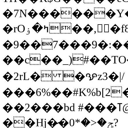
�7N������Y�
�rOߤ�ۏ��,򛉓�f8d+𠟣~s�q����)
�9��7���9�:�
��c��_)#��TО
�2rL� �ꨊz3�|/
���6%��#K%b[2�
��2���bd #���ߠ@�_�@�H�m��
��Hj�̷�ݯ�<�*0?