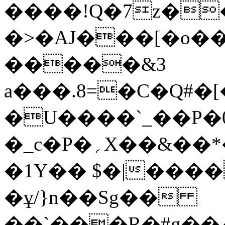
����!Q�7z�
�>�AЈ���[�o�
�����&3
a���.8=�C�Q#
�U����`_��P�0
�_
c�P�؍X��&��*�aO]����z��'�0�����ǃ���iA�p��[��
�1Y�� $�|����
�ұ/}n��Sg��
��`���R�#g��ޅ�l6���}x�rT-|