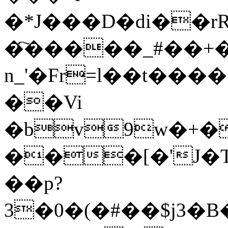
�*J���D�di��rRوsDx�)���ш�$�C�?
�҇�����_
#��+
n_'�Fr=l��t��
��Vi
�bv9w�+�
���[�'J�T
��p?
3�0�(�#��$j3�