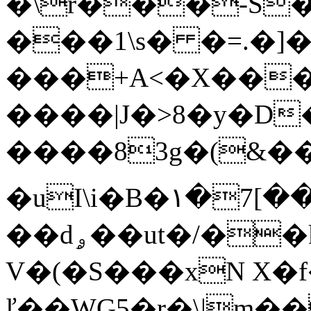
�\r���-S�
���1\s� �=.�]��
���+A<�X���
����|J�>8�y�D
����83g�(&������zr�Wj/1�DM�8p�K�2��h
�uI\i�B�۱�7[���l
��dۄ��ut�/��k��Z٬S��,��?
V�(�S���xN X�f
ľ��WG5�r�\|m��Z�