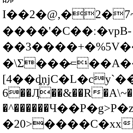
I��2�@,�2�7
����'�C��ː�vpB-
��3����+�%5V��;:��
�\Ʃ���̷=��A�
[4��ȡņjC�L�cy
6��Ӆ��&��R�A\~���4�����@(�����&��\�C�q!
�^������Ч��P�g>
�20>����C�xx