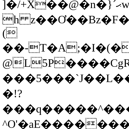
]�/+X��@�n�}ˊޙw:��W4m&�{��
h z��Ơ��Bz�F
(
��-T�A;�I�(�Pm
@L5P����Cg
���5���`J��L������
�!?
���q�����^���
^O'�aE������