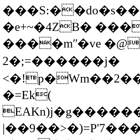
���S:��do�s��
�e+~�4ZB� ���
����mʺ�ve �@
2�;=������j�
<�!p�Wm��2�
�=Ek(
ЕAKn)j�g�����
|��9��>�)=P'7��