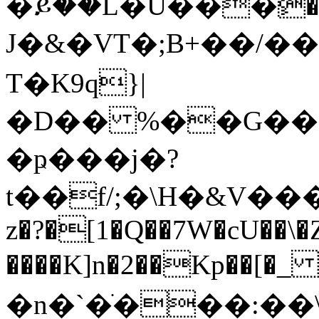
�ይ��L�U���ٍ��
J�&�VT�;B+��/�
T�K9q}|
�D�� %��G��c)Uh��
�ҏ���j�?
t��f/;�\H�&V����
z�?�[1�Q��7W�cU��
����K]n�2��Kp��[�_ 
�n�`�ֺ���:��\