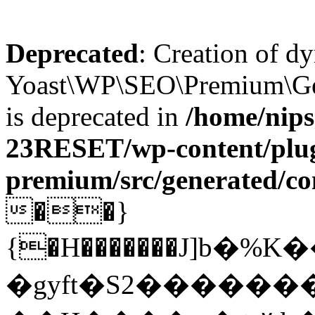
Deprecated
: Creation of d
Yoast\WP\SEO\Premium\Gen
is deprecated in
/home/nips
23RESET/wp-content/plug
premium/src/generated/co
��}
{�H�������Ј]b
�gyft�S2�����