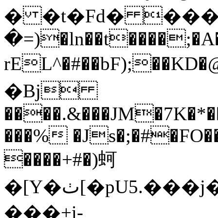
� �t�Fd�
���
�=)�ln��t����;�A
rEL^�#��bF);��KD
�Bj
����.&���JM�7K�*
���% �Js�;�#�FO
����+#�)蚵
�[Y�ٺ[�pU5.���j�g.p���Z�z>U�PN��+|
���+i-