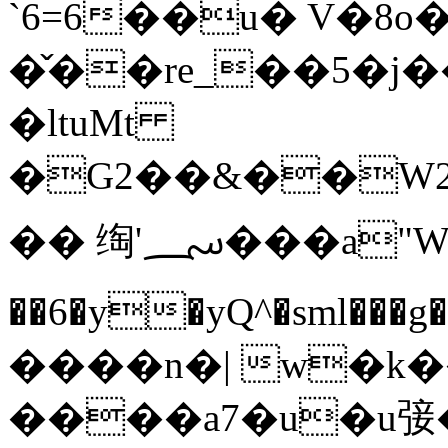
`6=6��u� V�8o
�̌��re_��5�j
�ltuMt
�G2��&��W2
�� 绹'؄���a"W{�M���K6�p}� ����
��6�y�yQ^�sml��
����n�| w�k
����a7�u�u㢺