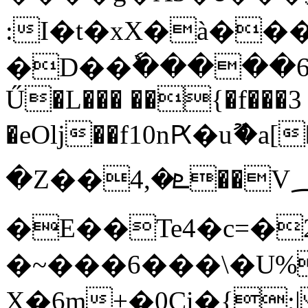
:I�t�xX�à��
�D��ٗ�����6��
Ű�L��� ��{�f���3 
�eOlj��f10nԖ�uޫ�a[
�Z��ܧ�,4��V؄�T�(J@��OW�1d.%�M�*·3jOgѵ���%6��4�w�8��C��L�p1���s:GB���^m��r
�E��Te4�c=�
�~���6���\�U%
X�6m+�0Ci�{;|