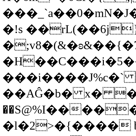
���_`a��0�mN�J
�!s ��rL(��6j
�;v8�(&�ʚ&��{
�H��C���i�5��
���i����J%c�` 
��AĜ�b� x� �"
��S@%I����
�l�2>�{����