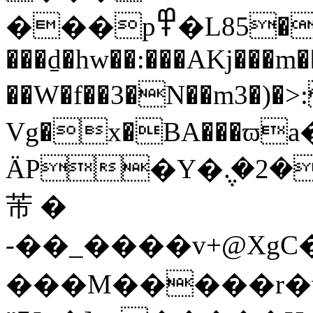
���p߾�L85���+(�
���ḏ�hw��:���AKj���m
��W�f��3�N��m3�)�>:�KZ
Vg�x�BA���ϖ
ÄP�Y�݆.�2�
芾 �
-��_����v+@X
���M�����r�w৔