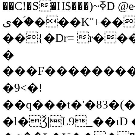
��C!�S�H$���)~ߧD @e��# Z�b�Aދ<�=�
�֝�ی���K¨+����Bt���#ʲ�C����o�F����1/
��{�Dr= r���
�
���F�������
�9<�!
��q���t�'�83�(
�l�Ǯ|L9_��ι