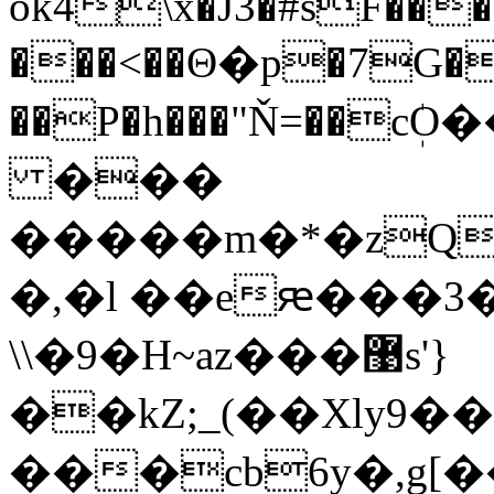
ōk4\x�J3�#sF��
���<��Θ�p�7G�
��P�h���"Ň=��
���
�����m�*�zQ=K���P��7��
�,�l ��eԙ���
\\�9�H~az���޹s'}
��kZ;_(��Xly9��
���cb6y�,g