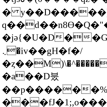
� y��D�����)
q��d��n8Ɵ�Q�
�jə{�U�D�
܆�iv��gH�f�/
�ȥ��܏M)\�^�����Z{Pߍo�E�ɔ��^�i�G>�'R���vE�{�R�`��UUm��'6=}
�a��D붔
��p������%G��p
���fJ�1;,o�