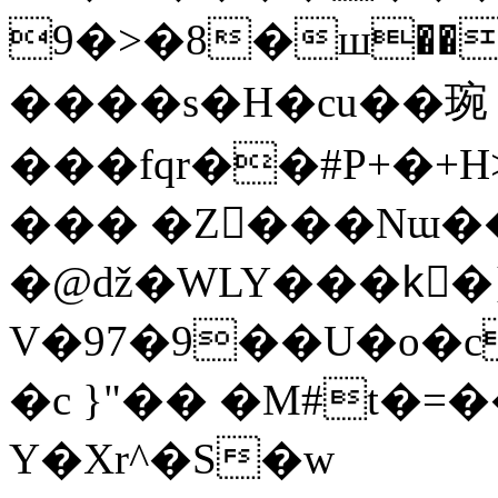
9�>�8�ш��<�
����s�H�cu��琬
���fqr��#P+�+
��� �Z���Nɯ�
�@ǆ�WLY���kِ�}
V�97�9��U�o�c
�c }"�� �M#t�=
Y�Xr^�S�w