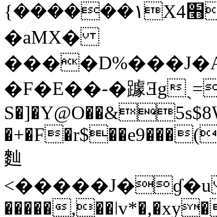
{������۱X4׫xu&�3��N+_��iH4:/
�aMX�
����D%���J�A
�F�E��-�躆Ǝgˎ=
S�]�Y@O��&5s$8
�+�F�r$��e9���(
䴮
<�����J�ɠ�u 
�����,��ǀv*�,�xy�