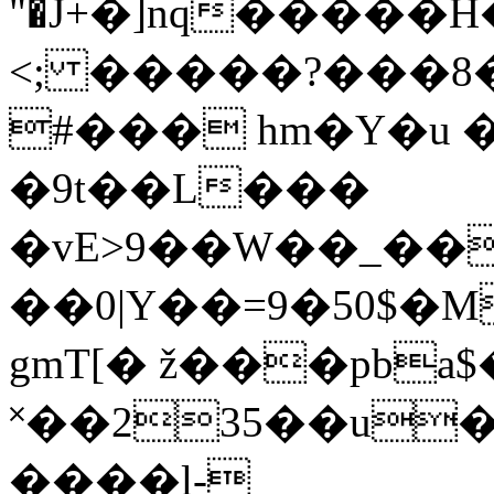
"�J+�]nq�����H
<; �����?���8
#��� hm�Y�u 
�9t��L���
�vE>9��W��_�
��0|Y��=9�50$�
gmT[� ž���pba$
˟��235��u��CpQ�`�2�i�׋jN�Ƒ�{Q��VRf
����l-