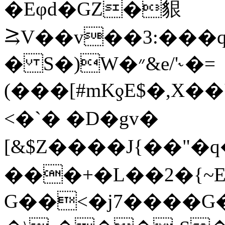
�Eφd�GZ�貇
⥸V��v��3:���q
� S�)W�״&e/'˞�=
(���[#mKƍE$�,X�
<�`� �D�gv�
[&$Z����J{��"
���+�L��2�{~E
G��<�j7����G�