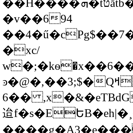
��H����ܗ�tטӑtb�S� "���Q�Nm+��,zb�Tf?
�v��694
��4�ű�cPg$��7�
�xc/
w�;�kѳ�x��6
ͽ�@�,��3;$�Qߞ�s�j�S;��hF��xF���7�m@��bN|g1�]r����"��D�+j��$��_)�7o����9��
6�� ,x�&�eTBd
迨f�s�EԵB�eh|�
����g�A3�e��