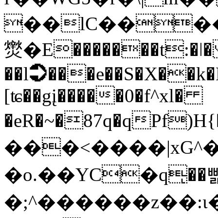
��lC����
㸉�E�������t:�ǀ�
��l➲���e��S�X��k
[ʨ��gį�����0�f^xl�
�eR�~�87q�qPf
���<����|xG^
�o.��YC�qͅ��
�;^������z��:ι��T